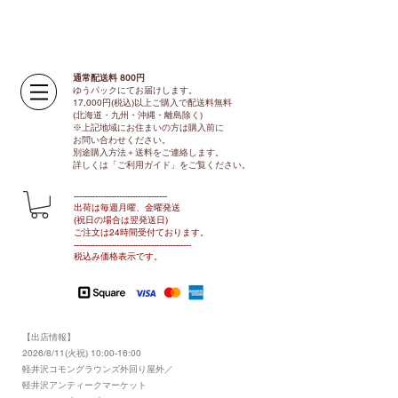
通常配送料 800円​
ゆうパックにてお届けします。
17,000円(税込)以上ご購入で配送料無料
(北海道・九州・沖縄・離島除く)
※上記地域にお住まいの方は購入前に
お問い合わせください。
別途購入方法＋送料をご連絡します。
​​詳しくは「ご利用ガイド」をご覧ください。
​-----------------------------------
出荷は毎週月曜、金曜発送
(祝日の場合は翌発送日)
ご注文は24時間受付ております​
。
-------------------------------​-------​------
​税込み価格表示です。
【出店情報】
2026/8/11(火祝) 10:00-16:00
​軽井沢コモングラウンズ外回り屋外／
軽井沢アンティークマーケット