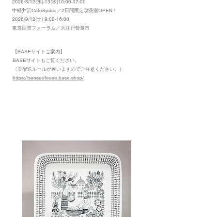
2026/8/12(水)-13(木)10:00-17:00
​中軽井沢CafeSpace／2日間限定喫茶室OPEN！
2026/9/12(土) 9:00-16:00
東京国際フォーラム／大江戸骨董市
【BASEサイトご案内】
​BASEサイトもご覧ください。
（※配送ルールが違いますのでご注意ください。）
https://senseofease.base.shop/
​