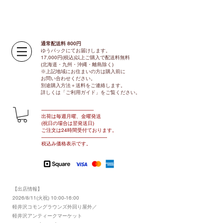
通常配送料 800円​
ゆうパックにてお届けします。
17,000円(税込)以上ご購入で配送料無料
(北海道・九州・沖縄・離島除く)
※上記地域にお住まいの方は購入前に
お問い合わせください。
別途購入方法＋送料をご連絡します。
​​詳しくは「ご利用ガイド」をご覧ください。
​-----------------------------------
出荷は毎週月曜、金曜発送
(祝日の場合は翌発送日)
ご注文は24時間受付ております​
。
-------------------------------​-------​------
​税込み価格表示です。
【出店情報】
2026/8/11(火祝) 10:00-16:00
​軽井沢コモングラウンズ外回り屋外／
軽井沢アンティークマーケット