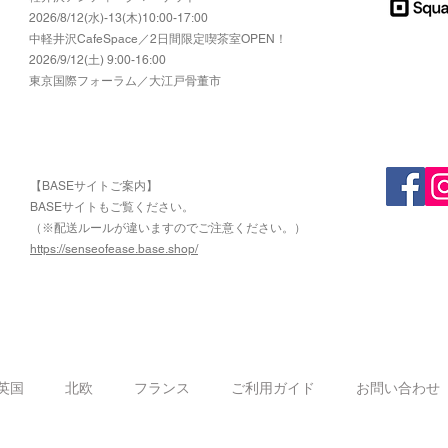
2026/8/12(水)-13(木)10:00-17:00
​中軽井沢CafeSpace／2日間限定喫茶室OPEN！
2026/9/12(土) 9:00-16:00
東京国際フォーラム／大江戸骨董市
【BASEサイトご案内】
​BASEサイトもご覧ください。
（※配送ルールが違いますのでご注意ください。）
https://senseofease.base.shop/
​
英国
北欧
フランス
ご利用ガイド
お問い合わせ