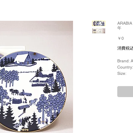
ARABI
年
価
￥0
格
消費税
Brand: 
Country:
Size:
縦横：約
Product
Raija
Year of