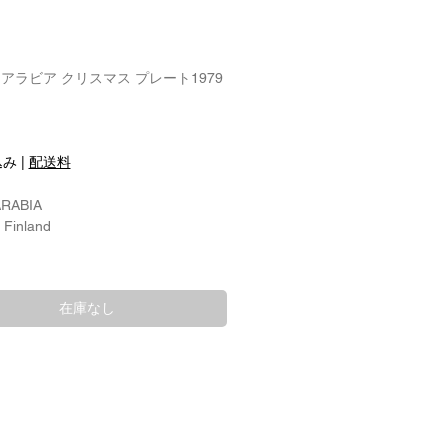
A アラビア クリスマス プレート1979
込み
|
配送料
ARABIA
 Finland
20x20cm
 Designer:
在庫なし
 Uosikkinen ライヤ・ウオシッキネン
 Man.：1979