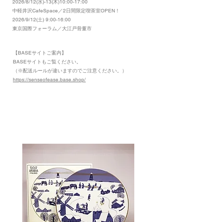
2026/8/12(水)-13(木)10:00-17:00
​中軽井沢CafeSpace／2日間限定喫茶室OPEN！
2026/9/12(土) 9:00-16:00
東京国際フォーラム／大江戸骨董市
【BASEサイトご案内】
​BASEサイトもご覧ください。
（※配送ルールが違いますのでご注意ください。）
https://senseofease.base.shop/
​