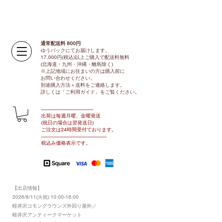
通常配送料 800円​
ゆうパックにてお届けします。
17,000円(税込)以上ご購入で配送料無料
(北海道・九州・沖縄・離島除く)
※上記地域にお住まいの方は購入前に
お問い合わせください。
別途購入方法＋送料をご連絡します。
​​詳しくは「ご利用ガイド」をご覧ください。
​-----------------------------------
出荷は毎週月曜、金曜発送
(祝日の場合は翌発送日)
ご注文は24時間受付ております​
。
-------------------------------​-------​------
​税込み価格表示です。
【出店情報】
2026/8/11(火祝) 10:00-16:00
​軽井沢コモングラウンズ外回り屋外／
軽井沢アンティークマーケット