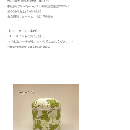
2026/8/12(水)-13(木)10:00-17:00
​中軽井沢CafeSpace／2日間限定喫茶室OPEN！
2026/9/12(土) 9:00-16:00
東京国際フォーラム／大江戸骨董市
【BASEサイトご案内】
​BASEサイトもご覧ください。
（※配送ルールが違いますのでご注意ください。）
https://senseofease.base.shop/
​