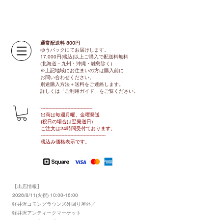
通常配送料 800円​
ゆうパックにてお届けします。
17,000円(税込)以上ご購入で配送料無料
(北海道・九州・沖縄・離島除く)
※上記地域にお住まいの方は購入前に
お問い合わせください。
別途購入方法＋送料をご連絡します。
​​詳しくは「ご利用ガイド」をご覧ください。
​-----------------------------------
出荷は毎週月曜、金曜発送
(祝日の場合は翌発送日)
ご注文は24時間受付ております​
。
-------------------------------​-------​------
​税込み価格表示です。
【出店情報】
2026/8/11(火祝) 10:00-16:00
​軽井沢コモングラウンズ外回り屋外／
軽井沢アンティークマーケット