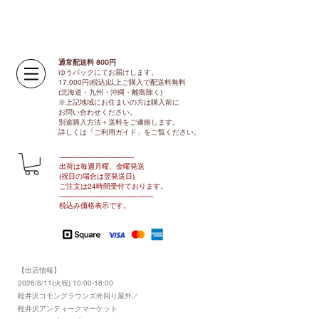
通常配送料 800円​
ゆうパックにてお届けします。
17,000円(税込)以上ご購入で配送料無料
(北海道・九州・沖縄・離島除く)
※上記地域にお住まいの方は購入前に
お問い合わせください。
別途購入方法＋送料をご連絡します。
​​詳しくは「ご利用ガイド」をご覧ください。
​-----------------------------------
出荷は毎週月曜、金曜発送
(祝日の場合は翌発送日)
ご注文は24時間受付ております​
。
-------------------------------​-------​------
​税込み価格表示です。
【出店情報】
2026/8/11(火祝) 10:00-16:00
​軽井沢コモングラウンズ外回り屋外／
軽井沢アンティークマーケット