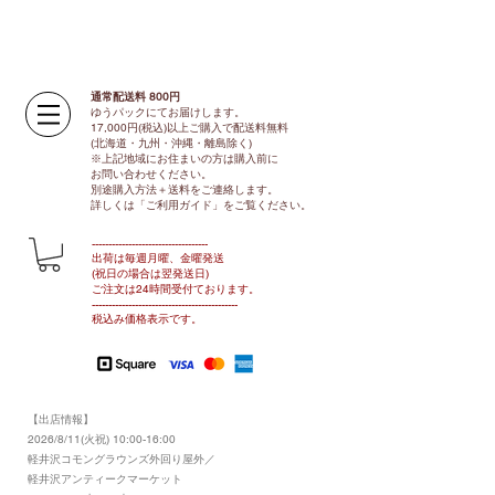
通常配送料 800円​
ゆうパックにてお届けします。
17,000円(税込)以上ご購入で配送料無料
(北海道・九州・沖縄・離島除く)
※上記地域にお住まいの方は購入前に
お問い合わせください。
別途購入方法＋送料をご連絡します。
​​詳しくは「ご利用ガイド」をご覧ください。
​-----------------------------------
出荷は毎週月曜、金曜発送
(祝日の場合は翌発送日)
ご注文は24時間受付ております​
。
-------------------------------​-------​------
​税込み価格表示です。
【出店情報】
2026/8/11(火祝) 10:00-16:00
​軽井沢コモングラウンズ外回り屋外／
軽井沢アンティークマーケット