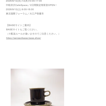
2026/8/12(水)-13(木)10:00-17:00
​中軽井沢CafeSpace／2日間限定喫茶室OPEN！
2026/9/12(土) 9:00-16:00
東京国際フォーラム／大江戸骨董市
【BASEサイトご案内】
​BASEサイトもご覧ください。
（※配送ルールが違いますのでご注意ください。）
https://senseofease.base.shop/
​