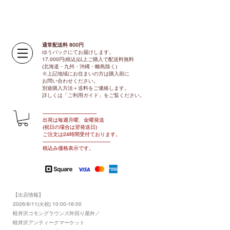
通常配送料 800円​
ゆうパックにてお届けします。
17,000円(税込)以上ご購入で配送料無料
(北海道・九州・沖縄・離島除く)
※上記地域にお住まいの方は購入前に
お問い合わせください。
別途購入方法＋送料をご連絡します。
​​詳しくは「ご利用ガイド」をご覧ください。
​-----------------------------------
出荷は毎週月曜、金曜発送
(祝日の場合は翌発送日)
ご注文は24時間受付ております​
。
-------------------------------​-------​------
​税込み価格表示です。
【出店情報】
2026/8/11(火祝) 10:00-16:00
​軽井沢コモングラウンズ外回り屋外／
軽井沢アンティークマーケット