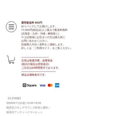
通常配送料 800円​
ゆうパックにてお届けします。
17,000円(税込)以上ご購入で配送料無料
(北海道・九州・沖縄・離島除く)
※上記地域にお住まいの方は購入前に
お問い合わせください。
別途購入方法＋送料をご連絡します。
​​詳しくは「ご利用ガイド」をご覧ください。
​-----------------------------------
出荷は毎週月曜、金曜発送
(祝日の場合は翌発送日)
ご注文は24時間受付ております​
。
-------------------------------​-------​------
​税込み価格表示です。
【出店情報】
2026/8/11(火祝) 10:00-16:00
​軽井沢コモングラウンズ外回り屋外／
軽井沢アンティークマーケット