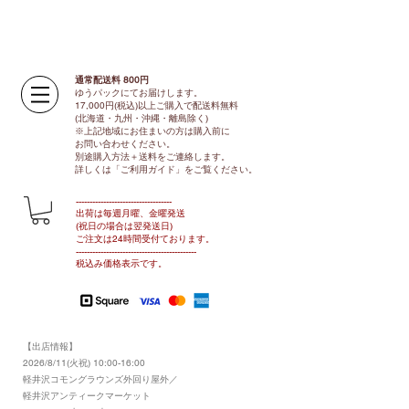
通常配送料 800円​
ゆうパックにてお届けします。
17,000円(税込)以上ご購入で配送料無料
(北海道・九州・沖縄・離島除く)
※上記地域にお住まいの方は購入前に
お問い合わせください。
別途購入方法＋送料をご連絡します。
​​詳しくは「ご利用ガイド」をご覧ください。
​-----------------------------------
出荷は毎週月曜、金曜発送
(祝日の場合は翌発送日)
ご注文は24時間受付ております​
。
-------------------------------​-------​------
​税込み価格表示です。
【出店情報】
2026/8/11(火祝) 10:00-16:00
​軽井沢コモングラウンズ外回り屋外／
軽井沢アンティークマーケット