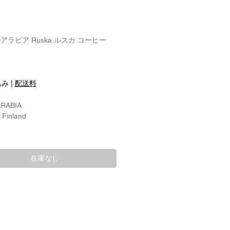
A アラビア Ruska ルスカ コーヒー
込み
|
配送料
ARABIA
 Finland
口径：約7.0cm
：約7.1cm
在庫なし
直径約12.5cm
 Designer:
Procope ウラ・プロコッペ
 Man.：1961- 2000