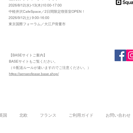
2026/8/12(水)-13(木)10:00-17:00
​中軽井沢CafeSpace／2日間限定喫茶室OPEN！
2026/9/12(土) 9:00-16:00
東京国際フォーラム／大江戸骨董市
【BASEサイトご案内】
​BASEサイトもご覧ください。
（※配送ルールが違いますのでご注意ください。）
https://senseofease.base.shop/
​
英国
北欧
フランス
ご利用ガイド
お問い合わせ