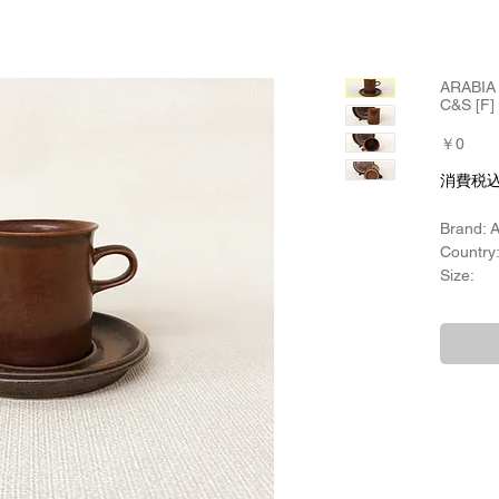
ARABI
C&S [F]
価
￥0
格
消費税
Brand: 
Country:
Size:
カップ：
高さ
ソーサ：
Product
Ulla 
Year of