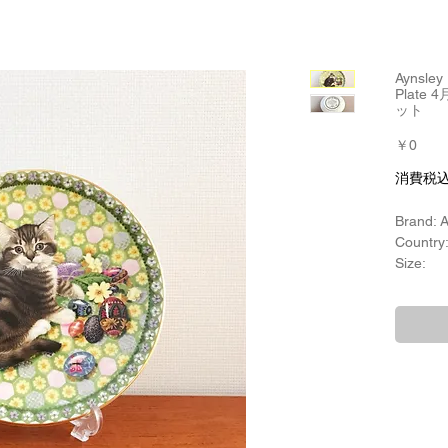
Aynsle
Plat
ット
価
￥0
格
消費税
Brand: A
Country
Size:
Plate
Material
Bone C
Product
Meet My
子猫の名
Product
Lesle