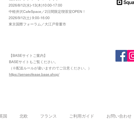
2026/8/12(水)-13(木)10:00-17:00
​中軽井沢CafeSpace／2日間限定喫茶室OPEN！
2026/9/12(土) 9:00-16:00
東京国際フォーラム／大江戸骨董市
【BASEサイトご案内】
​BASEサイトもご覧ください。
（※配送ルールが違いますのでご注意ください。）
https://senseofease.base.shop/
​
英国
北欧
フランス
ご利用ガイド
お問い合わせ