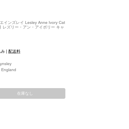
y エインズレイ Lesley Anne Ivory Cat
e 4月 レズリー・アン・アイボリー キャ
込み
|
配送料
ynsley
: England
：約直径17.3cm
:
在庫なし
hina/磁器
 Design:
 Kittens 4月
前：malteager / マルティージャー
 Designer:
y Anne Ivory / レズリー・アン・アイ