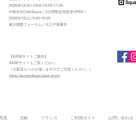
2026/8/12(水)-13(木)10:00-17:00
​中軽井沢CafeSpace／2日間限定喫茶室OPEN！
2026/9/12(土) 9:00-16:00
東京国際フォーラム／大江戸骨董市
【BASEサイトご案内】
​BASEサイトもご覧ください。
（※配送ルールが違いますのでご注意ください。）
https://senseofease.base.shop/
​
英国
北欧
フランス
ご利用ガイド
お問い合わせ