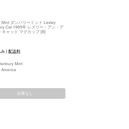
y Mint ダンバリーミント Lesley
Ivory Cat 1995年 レズリー・アン・ア
 キャット マグカップ [B]
込み
|
配送料
Danbury Mint
: America
直径7.5cm
10.2cm
在庫なし
:
hina/磁器
 Design:
 Cats One of a collection of six
 Designer:
y Anne Ivory / レズリー・アン・アイ