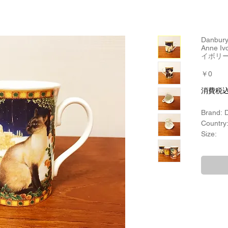
Danbur
Anne 
イボリー
価
￥0
格
消費税
Brand: 
Country
Size:
口径：約
高さ：約
Material
Bone C
Product
Lesley's
Product
Lesle