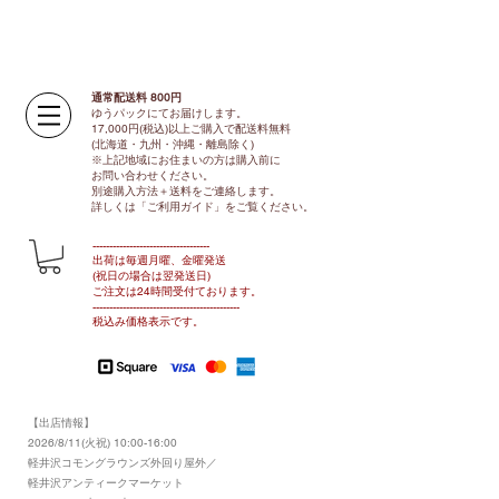
通常配送料 800円​
ゆうパックにてお届けします。
17,000円(税込)以上ご購入で配送料無料
(北海道・九州・沖縄・離島除く)
※上記地域にお住まいの方は購入前に
お問い合わせください。
別途購入方法＋送料をご連絡します。
​​詳しくは「ご利用ガイド」をご覧ください。
​-----------------------------------
出荷は毎週月曜、金曜発送
(祝日の場合は翌発送日)
ご注文は24時間受付ております​
。
-------------------------------​-------​------
​税込み価格表示です。
【出店情報】
2026/8/11(火祝) 10:00-16:00
​軽井沢コモングラウンズ外回り屋外／
軽井沢アンティークマーケット