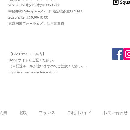
2026/8/12(水)-13(木)10:00-17:00
​中軽井沢CafeSpace／2日間限定喫茶室OPEN！
2026/9/12(土) 9:00-16:00
東京国際フォーラム／大江戸骨董市
【BASEサイトご案内】
​BASEサイトもご覧ください。
（※配送ルールが違いますのでご注意ください。）
https://senseofease.base.shop/
​
英国
北欧
フランス
ご利用ガイド
お問い合わせ