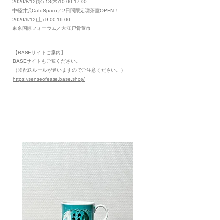
2026/8/12(水)-13(木)10:00-17:00
​中軽井沢CafeSpace／2日間限定喫茶室OPEN！
2026/9/12(土) 9:00-16:00
東京国際フォーラム／大江戸骨董市
【BASEサイトご案内】
​BASEサイトもご覧ください。
（※配送ルールが違いますのでご注意ください。）
https://senseofease.base.shop/
​