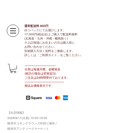
通常配送料 800円​
ゆうパックにてお届けします。
17,000円(税込)以上ご購入で配送料無料
(北海道・九州・沖縄・離島除く)
※上記地域にお住まいの方は購入前に
お問い合わせください。
別途購入方法＋送料をご連絡します。
​​詳しくは「ご利用ガイド」をご覧ください。
​-----------------------------------
出荷は毎週月曜、金曜発送
(祝日の場合は翌発送日)
ご注文は24時間受付ております​
。
-------------------------------​-------​------
​税込み価格表示です。
【出店情報】
2026/8/11(火祝) 10:00-16:00
​軽井沢コモングラウンズ外回り屋外／
軽井沢アンティークマーケット