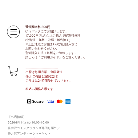
通常配送料 800円​
ゆうパックにてお届けします。
17,000円(税込)以上ご購入で配送料無料
(北海道・九州・沖縄・離島除く)
※上記地域にお住まいの方は購入前に
お問い合わせください。
別途購入方法＋送料をご連絡します。
​​詳しくは「ご利用ガイド」をご覧ください。
​-----------------------------------
出荷は毎週月曜、金曜発送
(祝日の場合は翌発送日)
ご注文は24時間受付ております​
。
-------------------------------​-------​------
​税込み価格表示です。
【出店情報】
2026/8/11(火祝) 10:00-16:00
​軽井沢コモングラウンズ外回り屋外／
軽井沢アンティークマーケット