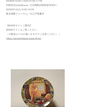
2026/8/12(水)-13(木)10:00-17:00
​中軽井沢CafeSpace／2日間限定喫茶室OPEN！
2026/9/12(土) 9:00-16:00
東京国際フォーラム／大江戸骨董市
【BASEサイトご案内】
​BASEサイトもご覧ください。
（※配送ルールが違いますのでご注意ください。）
https://senseofease.base.shop/
​