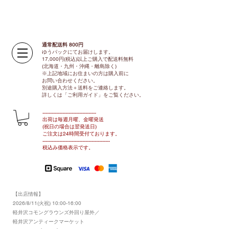
通常配送料 800円​
ゆうパックにてお届けします。
17,000円(税込)以上ご購入で配送料無料
(北海道・九州・沖縄・離島除く)
※上記地域にお住まいの方は購入前に
お問い合わせください。
別途購入方法＋送料をご連絡します。
​​詳しくは「ご利用ガイド」をご覧ください。
​-----------------------------------
出荷は毎週月曜、金曜発送
(祝日の場合は翌発送日)
ご注文は24時間受付ております​
。
-------------------------------​-------​------
​税込み価格表示です。
【出店情報】
2026/8/11(火祝) 10:00-16:00
​軽井沢コモングラウンズ外回り屋外／
軽井沢アンティークマーケット