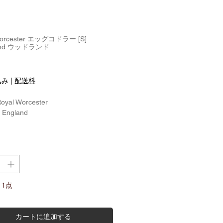
Worcester エッグコドラー [S]
and ウッドランド
価
格
込み
|
配送料
Royal Worcester
: England
5.2cm
ング無)：約 7.0cm
ング含)：約 8.7cm
 Man.：1977 - 1983
1点
カートに追加する