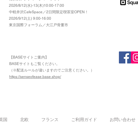
2026/8/12(水)-13(木)10:00-17:00
​中軽井沢CafeSpace／2日間限定喫茶室OPEN！
2026/9/12(土) 9:00-16:00
東京国際フォーラム／大江戸骨董市
【BASEサイトご案内】
​BASEサイトもご覧ください。
（※配送ルールが違いますのでご注意ください。）
https://senseofease.base.shop/
​
英国
北欧
フランス
ご利用ガイド
お問い合わせ