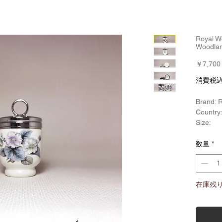
Royal 
Woodl
￥7,700
消費税
Brand: 
Country
Size:
口径:約 
高さ(リ
数量
*
高さ(リ
Year of
在庫残り