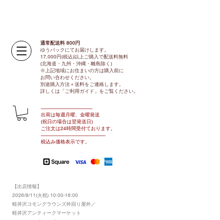
通常配送料 800円​
ゆうパックにてお届けします。
17,000円(税込)以上ご購入で配送料無料
(北海道・九州・沖縄・離島除く)
※上記地域にお住まいの方は購入前に
お問い合わせください。
別途購入方法＋送料をご連絡します。
​​詳しくは「ご利用ガイド」をご覧ください。
​-----------------------------------
出荷は毎週月曜、金曜発送
(祝日の場合は翌発送日)
ご注文は24時間受付ております​
。
-------------------------------​-------​------
​税込み価格表示です。
【出店情報】
2026/8/11(火祝) 10:00-16:00
​軽井沢コモングラウンズ外回り屋外／
軽井沢アンティークマーケット