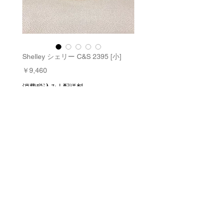
Shelley シェリー C&S 2395 [小]
価
￥9,460
格
消費税込み
|
配送料
数量
*
在庫残り1点
カートに追加する
今すぐ購入