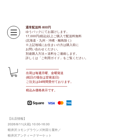
通常配送料 800円​
ゆうパックにてお届けします。
17,000円(税込)以上ご購入で配送料無料
(北海道・九州・沖縄・離島除く)
※上記地域にお住まいの方は購入前に
お問い合わせください。
別途購入方法＋送料をご連絡します。
​​詳しくは「ご利用ガイド」をご覧ください。
​-----------------------------------
出荷は毎週月曜、金曜発送
(祝日の場合は翌発送日)
ご注文は24時間受付ております​
。
-------------------------------​-------​------
​税込み価格表示です。
【出店情報】
2026/8/11(火祝) 10:00-16:00
​軽井沢コモングラウンズ外回り屋外／
軽井沢アンティークマーケット