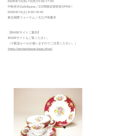
2026/8/12(水)-13(木)10:00-17:00
​中軽井沢CafeSpace／2日間限定喫茶室OPEN！
2026/9/12(土) 9:00-16:00
東京国際フォーラム／大江戸骨董市
【BASEサイトご案内】
​BASEサイトもご覧ください。
（※配送ルールが違いますのでご注意ください。）
https://senseofease.base.shop/
​