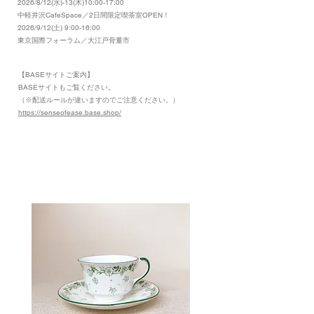
2026/8/12(水)-13(木)10:00-17:00
​中軽井沢CafeSpace／2日間限定喫茶室OPEN！
2026/9/12(土) 9:00-16:00
東京国際フォーラム／大江戸骨董市
【BASEサイトご案内】
​BASEサイトもご覧ください。
（※配送ルールが違いますのでご注意ください。）
https://senseofease.base.shop/
​