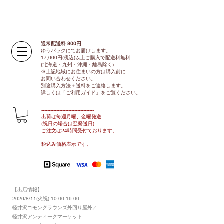
通常配送料 800円​
ゆうパックにてお届けします。
17,000円(税込)以上ご購入で配送料無料
(北海道・九州・沖縄・離島除く)
※上記地域にお住まいの方は購入前に
お問い合わせください。
別途購入方法＋送料をご連絡します。
​​詳しくは「ご利用ガイド」をご覧ください。
​-----------------------------------
出荷は毎週月曜、金曜発送
(祝日の場合は翌発送日)
ご注文は24時間受付ております​
。
-------------------------------​-------​------
​税込み価格表示です。
【出店情報】
2026/8/11(火祝) 10:00-16:00
​軽井沢コモングラウンズ外回り屋外／
軽井沢アンティークマーケット