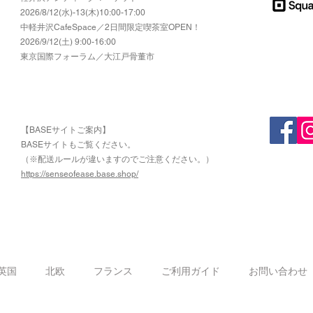
2026/8/12(水)-13(木)10:00-17:00
​中軽井沢CafeSpace／2日間限定喫茶室OPEN！
2026/9/12(土) 9:00-16:00
東京国際フォーラム／大江戸骨董市
【BASEサイトご案内】
​BASEサイトもご覧ください。
（※配送ルールが違いますのでご注意ください。）
https://senseofease.base.shop/
​
英国
北欧
フランス
ご利用ガイド
お問い合わせ