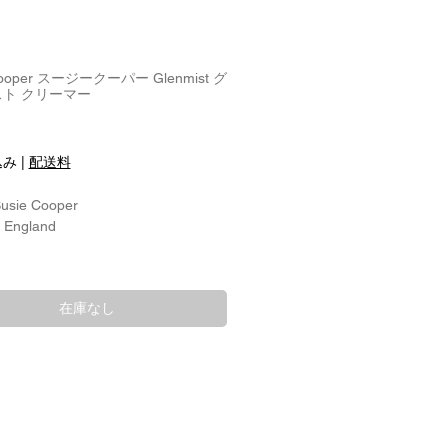
Cooper スージークーパー Glenmist グ
ト クリーマー
込み
|
配送料
Susie Cooper
: England
8.1cm
2.5cm
在庫なし
8cm
:
チャイナ/磁器
 Designer:
 Cooper スージークーパー
 Man.：1966-2002