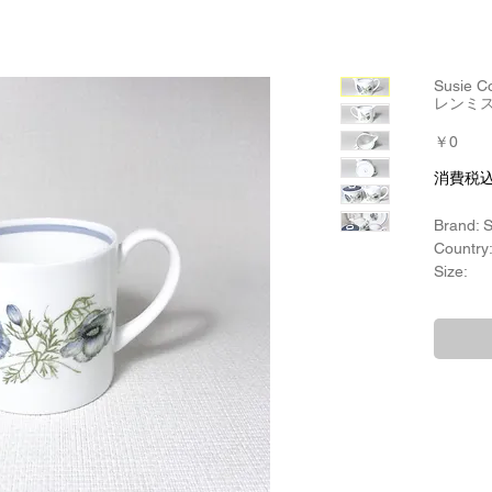
Susie 
レンミス
価
￥0
格
消費税
Brand: 
Country
Size:
口径：約
幅：約1
高さ：約
Material
ボーン
Product
Susie
Year of