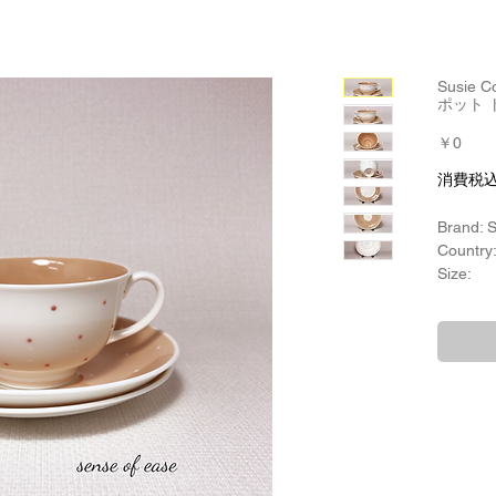
Susie
ポット 
価
￥0
格
消費税
Brand: 
Country
Size:
カップ口
高さ：
ソーサ：
プレート
Material
ボーン
Product
Susie
Year of