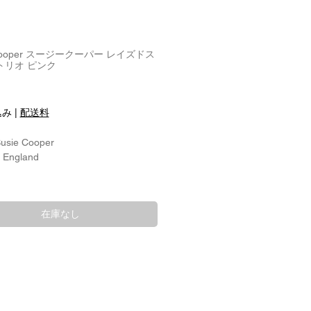
 Cooper スージークーパー レイズドス
トリオ ピンク
込み
|
配送料
Susie Cooper
: England
径：約9.5cm
約6cm
在庫なし
約14.7cm
：約14cm
:
チャイナ：磁器
 Designer:
 Cooper スージークーパー
 Man.：1953's