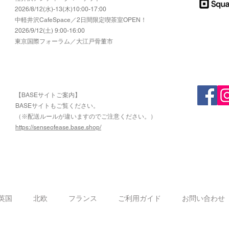
2026/8/12(水)-13(木)10:00-17:00
​中軽井沢CafeSpace／2日間限定喫茶室OPEN！
2026/9/12(土) 9:00-16:00
東京国際フォーラム／大江戸骨董市
【BASEサイトご案内】
​BASEサイトもご覧ください。
（※配送ルールが違いますのでご注意ください。）
https://senseofease.base.shop/
​
英国
北欧
フランス
ご利用ガイド
お問い合わせ