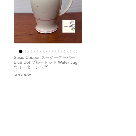
Susie Cooper スージークーパー
Blue Dot ブルードット Water Jug
ウォータージャグ
価
￥28,800
格
消費税込み
|
配送料
数量
*
在庫残り1点