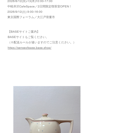
2026/8/12(水)-13(木)10:00-17:00
​中軽井沢CafeSpace／2日間限定喫茶室OPEN！
2026/9/12(土) 9:00-16:00
東京国際フォーラム／大江戸骨董市
【BASEサイトご案内】
​BASEサイトもご覧ください。
（※配送ルールが違いますのでご注意ください。）
https://senseofease.base.shop/
​