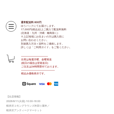
通常配送料 800円​
ゆうパックにてお届けします。
17,000円(税込)以上ご購入で配送料無料
(北海道・九州・沖縄・離島除く)
※上記地域にお住まいの方は購入前に
お問い合わせください。
別途購入方法＋送料をご連絡します。
​​詳しくは「ご利用ガイド」をご覧ください。
​-----------------------------------
出荷は毎週月曜、金曜発送
(祝日の場合は翌発送日)
ご注文は24時間受付ております​
。
-------------------------------​-------​------
​税込み価格表示です。
【出店情報】
2026/8/11(火祝) 10:00-16:00
​軽井沢コモングラウンズ外回り屋外／
軽井沢アンティークマーケット