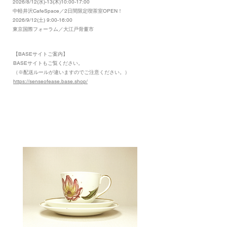
2026/8/12(水)-13(木)10:00-17:00
​中軽井沢CafeSpace／2日間限定喫茶室OPEN！
2026/9/12(土) 9:00-16:00
東京国際フォーラム／大江戸骨董市
【BASEサイトご案内】
​BASEサイトもご覧ください。
（※配送ルールが違いますのでご注意ください。）
https://senseofease.base.shop/
​