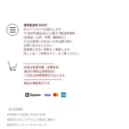
通常配送料 800円​
ゆうパックにてお届けします。
17,000円(税込)以上ご購入で配送料無料
(北海道・九州・沖縄・離島除く)
※上記地域にお住まいの方は購入前に
お問い合わせください。
別途購入方法＋送料をご連絡します。
​​詳しくは「ご利用ガイド」をご覧ください。
​-----------------------------------
出荷は毎週月曜、金曜発送
(祝日の場合は翌発送日)
ご注文は24時間受付ております​
。
-------------------------------​-------​------
​税込み価格表示です。
【出店情報】
2026/8/11(火祝) 10:00-16:00
​軽井沢コモングラウンズ外回り屋外／
軽井沢アンティークマーケット