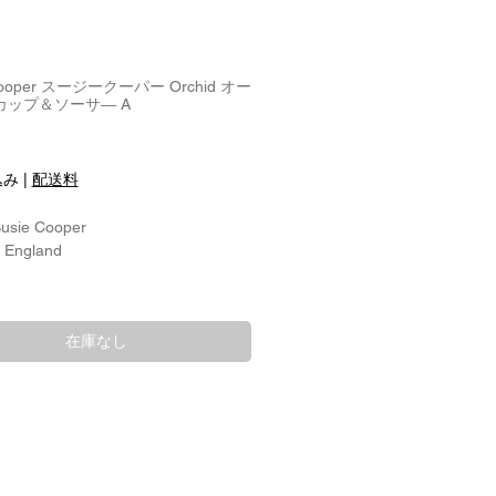
 Cooper スージークーパー Orchid オー
カップ＆ソーサ― A
込み
|
配送料
Susie Cooper
: England
径：約9.5cm
6.7cm
在庫なし
約14cm
:
ャイナ/ 磁器
：クエイルシェイプ
 Designer:
 Cooper スージークーパー
 Man.：1951