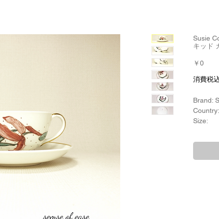
Susie
キッド 
価
￥0
格
消費税
Brand: 
Country
Size:
カップ口
高さ：約
ソーサ：
Material
ボーンチ
Form
Product
Susie
Year of