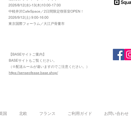
2026/8/12(水)-13(木)10:00-17:00
​中軽井沢CafeSpace／2日間限定喫茶室OPEN！
2026/9/12(土) 9:00-16:00
東京国際フォーラム／大江戸骨董市
【BASEサイトご案内】
​BASEサイトもご覧ください。
（※配送ルールが違いますのでご注意ください。）
https://senseofease.base.shop/
​
英国
北欧
フランス
ご利用ガイド
お問い合わせ