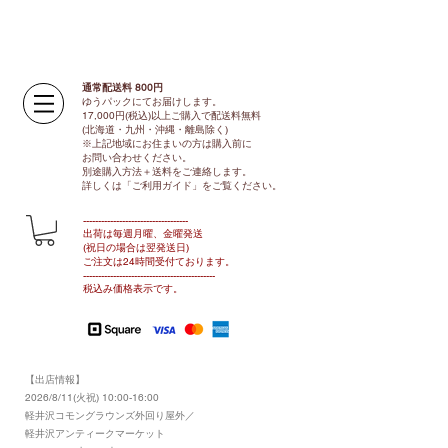
通常配送料 800円​
ゆうパックにてお届けします。
17,000円(税込)以上ご購入で配送料無料
(北海道・九州・沖縄・離島除く)
※上記地域にお住まいの方は購入前に
お問い合わせください。
別途購入方法＋送料をご連絡します。
​​詳しくは「ご利用ガイド」をご覧ください。
​-----------------------------------
出荷は毎週月曜、金曜発送
(祝日の場合は翌発送日)
ご注文は24時間受付ております​
。
-------------------------------​-------​------
​税込み価格表示です。
【出店情報】
2026/8/11(火祝) 10:00-16:00
​軽井沢コモングラウンズ外回り屋外／
軽井沢アンティークマーケット