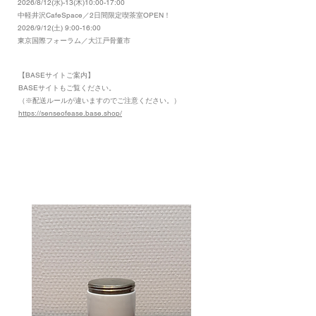
2026/8/12(水)-13(木)10:00-17:00
​中軽井沢CafeSpace／2日間限定喫茶室OPEN！
2026/9/12(土) 9:00-16:00
東京国際フォーラム／大江戸骨董市
【BASEサイトご案内】
​BASEサイトもご覧ください。
（※配送ルールが違いますのでご注意ください。）
https://senseofease.base.shop/
​