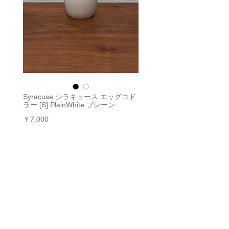
Syracuse シラキュース エッグコド
ラー [S] PlainWhite プレーン
価
￥7,000
格
消費税込み
|
配送料
数量
*
在庫残り1点