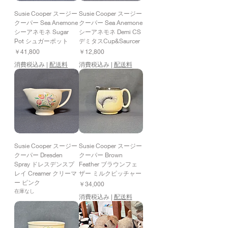
Susie Cooper スージー
Susie Cooper スージー
クーパー Sea Anemone
クーパー Sea Anemone
シーアネモネ Sugar
シーアネモネ Demi CS
Pot シュガーポット
デミタスCup&Saurcer
価格
価格
￥41,800
￥12,800
消費税込み
|
配送料
消費税込み
|
配送料
Susie Cooper スージー
Susie Cooper スージー
クーパー Dresden
クーパー Brown
Spray ドレスデンスプ
Feather ブラウンフェ
レイ Creamer クリーマ
ザー ミルクピッチャー
ー ピンク
価格
￥34,000
在庫なし
消費税込み
|
配送料