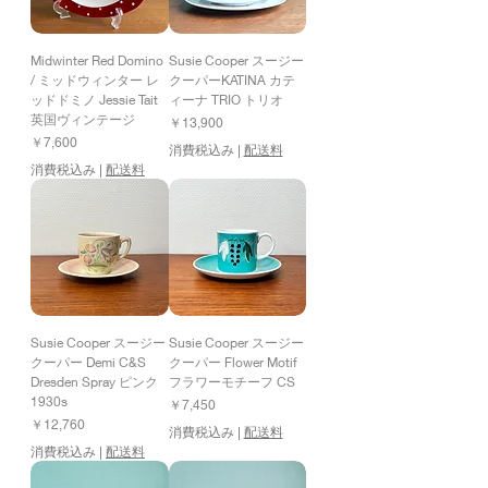
Midwinter Red Domino
Susie Cooper スージー
/ ミッドウィンター レ
クーパーKATINA カテ
ッドドミノ Jessie Tait
ィーナ TRIO トリオ
英国ヴィンテージ
価格
￥13,900
価格
￥7,600
消費税込み
|
配送料
消費税込み
|
配送料
Susie Cooper スージー
Susie Cooper スージー
クーパー Demi C&S
クーパー Flower Motif
Dresden Spray ピンク
フラワーモチーフ CS
1930s
価格
￥7,450
価格
￥12,760
消費税込み
|
配送料
消費税込み
|
配送料