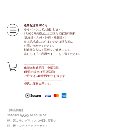
通常配送料 800円​
ゆうパックにてお届けします。
17,000円(税込)以上ご購入で配送料無料
(北海道・九州・沖縄・離島除く)
※上記地域にお住まいの方は購入前に
お問い合わせください。
別途購入方法＋送料をご連絡します。
​​詳しくは「ご利用ガイド」をご覧ください。
​-----------------------------------
出荷は毎週月曜、金曜発送
(祝日の場合は翌発送日)
ご注文は24時間受付ております​
。
-------------------------------​-------​------
​税込み価格表示です。
【出店情報】
2026/8/11(火祝) 10:00-16:00
​軽井沢コモングラウンズ外回り屋外／
軽井沢アンティークマーケット