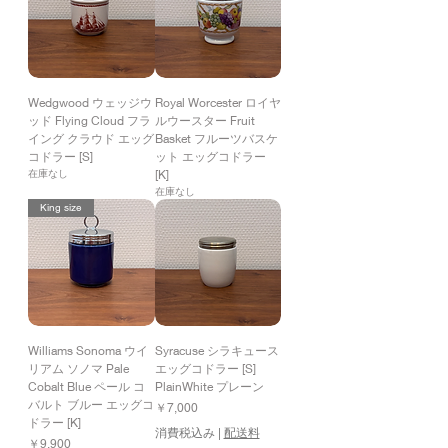
Wedgwood ウェッジウ
Royal Worcester ロイヤ
ッド Flying Cloud フラ
ルウースター Fruit
イング クラウド エッグ
Basket フルーツバスケ
コドラー [S]
ット エッグコドラー
[K]
在庫なし
在庫なし
King size
Williams Sonoma ウイ
Syracuse シラキュース
リアム ソノマ Pale
エッグコドラー [S]
Cobalt Blue ペール コ
PlainWhite プレーン
バルト ブルー エッグコ
価格
￥7,000
ドラー [K]
消費税込み
|
配送料
価格
￥9,900