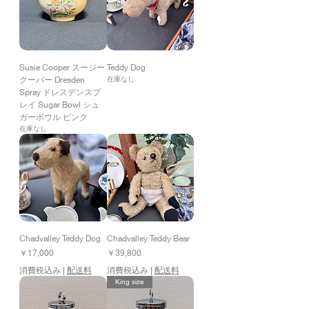
Susie Cooper スージー
Teddy Dog
クーパー Dresden
在庫なし
Spray ドレスデンスプ
レイ Sugar Bowl シュ
ガーボウル ピンク
在庫なし
Chadvalley Teddy Dog
Chadvalley Teddy Bear
価格
価格
￥17,000
￥39,800
消費税込み
|
配送料
消費税込み
|
配送料
King size