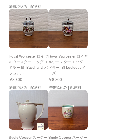
消費税込み
|
配送料
Royal Worcester ロイヤ
Royal Worcester ロイヤ
ルウースター エッグコ
ルウースター エッグコ
ドラー [S] Bacchanal バ
ドラー [S] Louise ルイ
ッカナル
ーズ
価格
価格
￥8,800
￥8,800
消費税込み
|
配送料
消費税込み
|
配送料
Susie Cooper スージー
Susie Cooper スージー