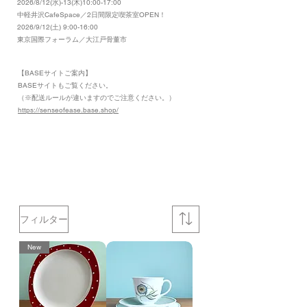
2026/8/12(水)-13(木)10:00-17:00
​中軽井沢CafeSpace／2日間限定喫茶室OPEN！
2026/9/12(土) 9:00-16:00
東京国際フォーラム／大江戸骨董市
【BASEサイトご案内】
​BASEサイトもご覧ください。
（※配送ルールが違いますのでご注意ください。）
https://senseofease.base.shop/
​
フィルター
New