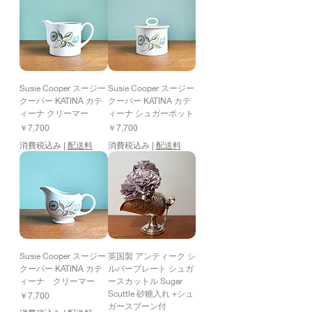
Susie Cooper スージー
Susie Cooper スージー
クーパー KATINA カテ
クーパー KATINA カテ
ィーナ クリーマー
ィーナ シュガーポット
価格
価格
￥7,700
￥7,700
消費税込み
|
配送料
消費税込み
|
配送料
Susie Cooper スージー
英国製 アンティーク シ
クーパー KATINA カテ
ルバープレート シュガ
ィーナ クリーマー
ースカットル Sugar
Scuttle 砂糖入れ +シュ
価格
￥7,700
ガースプーン付