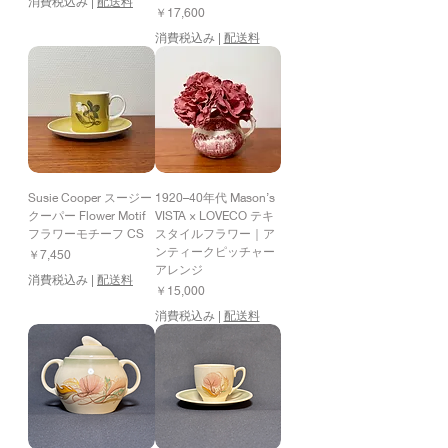
消費税込み
|
配送料
価格
￥17,600
消費税込み
|
配送料
Susie Cooper スージー
1920–40年代 Mason’s
クーパー Flower Motif
VISTA × LOVECO テキ
フラワーモチーフ CS
スタイルフラワー｜ア
ンティークピッチャー
価格
￥7,450
アレンジ
消費税込み
|
配送料
価格
￥15,000
消費税込み
|
配送料