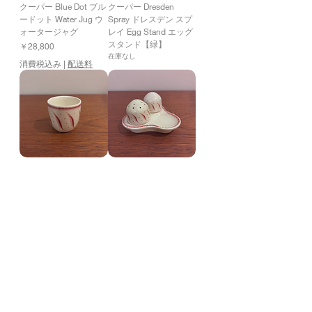
クーパー Blue Dot ブル
クーパー Dresden
ードット Water Jug ウ
Spray ドレスデン スプ
ォータージャグ
レイ Egg Stand エッグ
スタンド【緑】
価格
￥28,800
在庫なし
消費税込み
|
配送料
Susie Cooper スージー
Susie Cooper スージー
クーパー Pink Fern ピ
クーパー Pink Fern ピ
ンクファーン Egg
ンクファーン Spice Set
Stand エッグスタンド
スパイスセット
価格
価格
￥8,800
￥13,200
消費税込み
|
配送料
消費税込み
|
配送料