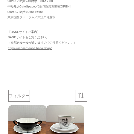
2026/8/12(水)-13(木)10:00-17:00
​中軽井沢CafeSpace／2日間限定喫茶室OPEN！
2026/9/12(土) 9:00-16:00
東京国際フォーラム／大江戸骨董市
【BASEサイトご案内】
​BASEサイトもご覧ください。
（※配送ルールが違いますのでご注意ください。）
https://senseofease.base.shop/
​
フィルター