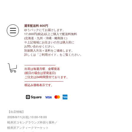
通常配送料 800円​
ゆうパックにてお届けします。
17,000円(税込)以上ご購入で配送料無料
(北海道・九州・沖縄・離島除く)
※上記地域にお住まいの方は購入前に
お問い合わせください。
別途購入方法＋送料をご連絡します。
​​詳しくは「ご利用ガイド」をご覧ください。
​-----------------------------------
出荷は毎週月曜、金曜発送
(祝日の場合は翌発送日)
ご注文は24時間受付ております​
。
-------------------------------​-------​------
​税込み価格表示です。
【出店情報】
2026/8/11(火祝) 10:00-16:00
​軽井沢コモングラウンズ外回り屋外／
軽井沢アンティークマーケット