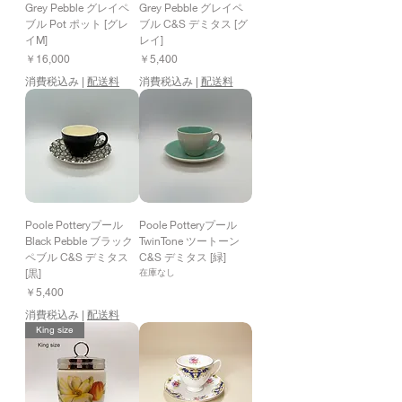
Grey Pebble グレイペ
Grey Pebble グレイペ
ブル Pot ポット [グレ
ブル C&S デミタス [グ
イM]
レイ]
価格
価格
￥16,000
￥5,400
消費税込み
|
配送料
消費税込み
|
配送料
Poole Potteryプール
Poole Potteryプール
Black Pebble ブラック
TwinTone ツートーン
ペブル C&S デミタス
C&S デミタス [緑]
[黒]
在庫なし
価格
￥5,400
消費税込み
|
配送料
King size