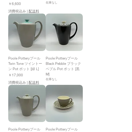
在庫なし
価格
￥6,600
消費税込み
|
配送料
Poole Potteryプール
Poole Potteryプール
Twin Tone ツイントー
Black Pebble ブラック
ン Pot ポット [緑 L]
ペブル Pot ポット [黒
M]
価格
￥17,000
在庫なし
消費税込み
|
配送料
Poole Potteryプール
Poole Potteryプール