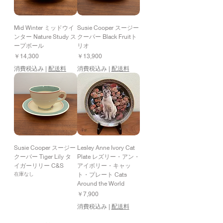
Mid Winter ミッドウイ
Susie Cooper スージー
ンター Nature Study ス
クーパー Black Fruitト
ープボール
リオ
価格
価格
￥14,300
￥13,900
消費税込み
|
配送料
消費税込み
|
配送料
Susie Cooper スージー
Lesley Anne Ivory Cat
クーパー Tiger Lily タ
Plate レズリー・アン・
イガーリリー C&S
アイボリー・キャッ
ト・プレート Cats
在庫なし
Around the World
価格
￥7,900
消費税込み
|
配送料