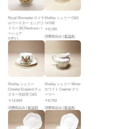
Royal Worcester ロイヤ
Shelley シェリー C&S
ルウースター エッグコ
14186
ドラー [K] Pershore パ
価格
￥9,790
ーショア
消費税込み
|
配送料
在庫なし
Shelley シェリー
Shelley シェリー White
Chester England チェ
ホワイト Ceamer クリ
スター市紋章 C&S
ーマー
価格
価格
￥12,800
￥8,700
消費税込み
|
配送料
消費税込み
|
配送料