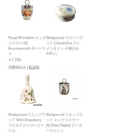
Royal Worcester エッグ
Wedgwood ウエッジウ
コドラー [S]
ッド Clementine クレ
Bournemouth ボーンマ
メンタイン 小物入れ
ス
在庫なし
価格
￥7,700
消費税込み
|
配送料
Wedgwood ウエッジウ
Wedgwood ウエッジウ
ッド Wild Strawberry
ッド エッグコドラー
ワイルドストロベリー
[S] Peter Rabbit ピータ
ベル
ーラビット