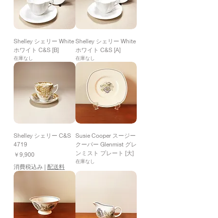
Shelley シェリー White
Shelley シェリー White
ホワイト C&S [B]
ホワイト C&S [A]
在庫なし
在庫なし
Shelley シェリー C&S
Susie Cooper スージー
4719
クーパー Glenmist グレ
ンミスト プレート [大]
価格
￥9,900
在庫なし
消費税込み
|
配送料